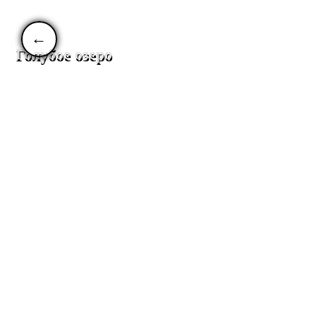
←
Голубое озеро