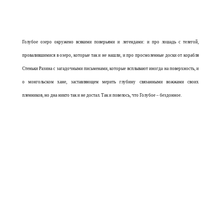
Голубое озеро окружено всякими поверьями и легендами: и про лошадь с телегой,
провалившимися в озеро, которые так и не нашли, и про просмоленные доски от корабля
Стеньки Разина с загадочными письменами, которые всплывают иногда на поверхность, и
о монгольском хане, заставляющем мерить глубину связанными вожжами своих
пленников, но дна никто так и не достал. Так и повелось, что Голубое – бездонное.