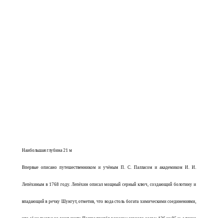
Наибольшая глубина 21 м
Впервые описано путешественником и учёным П. С. Палласом и академиком И. И.
Лепёхиным в 1768 году. Лепёхин описал мощный серный ключ, создающий болотину и
впадающий в речку Шунгут, отметив, что вода столь богата химическими соединениями,