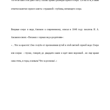
что её не пьют и не дают скоту. Паллас привёл размеры серного озера: 126 на 95 м, а также
отметил наличие серного ключа «страшной» глубины, питающего озера.
Впервые озеро в виде, близком к современному, описал в 1848 году писатель И. А.
Аксаков в своих «Письмах с серных вод к родителям»:
«…Что за красота!..Оно голубо от преломления лучей в этой светлой серной воде. Озеро
или озерко – глуоко, говорят, до двадцати сажен и идет вниз воронкой…но еще краше
сама степь, и горы, и ковыль! Что за роскошь!..»