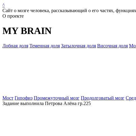
^
Сайт о мозге человека, рассказывающий о его частях, функциях
О проекте
MY BRAIN
Лобная доля
Теменная доля
Затылочная доля
Височная доля
Мо
Мост
Гипофиз
Промежуточный мозг
Продолговатый мозг
Сред
Задание выполнила Петрова Алёна гр.225